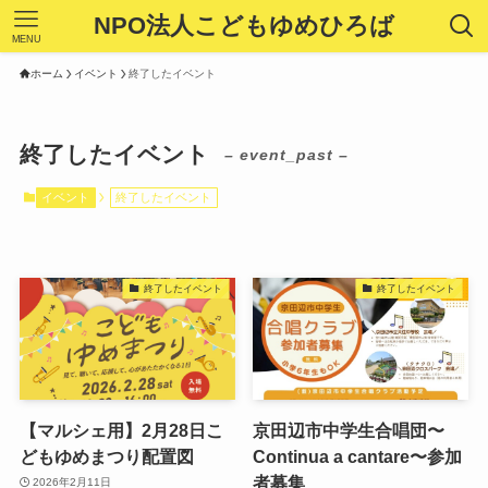
NPO法人こどもゆめひろば
MENU
ホーム
イベント
終了したイベント
終了したイベント
– event_past –
イベント
終了したイベント
終了したイベント
終了したイベント
【マルシェ用】2月28日こ
京田辺市中学生合唱団〜
どもゆめまつり配置図
Continua a cantare〜参加
者募集
2026年2月11日