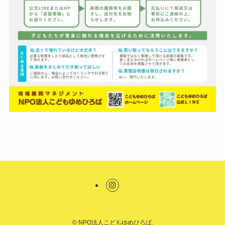
©
NPO法人こどもゆめひろば.