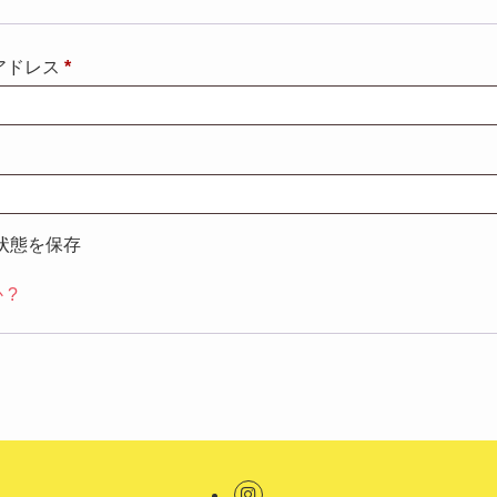
必
アドレス
*
須
状態を保存
 ?