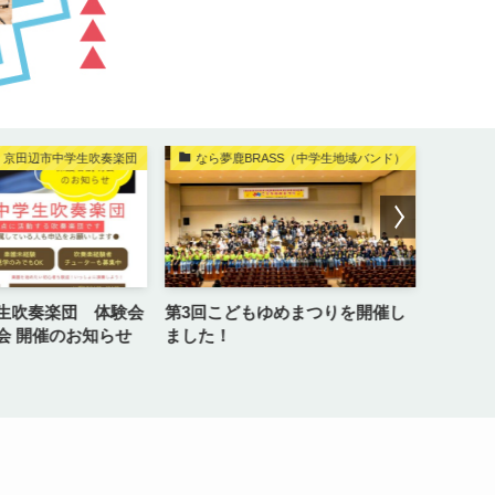
京田辺市中学生吹奏楽団
なら夢鹿BRASS（中学生地域バンド）
なら
生吹奏楽団 体験会
第3回こどもゆめまつりを開催し
なら夢鹿
会 開催のお知らせ
ました！
しまし