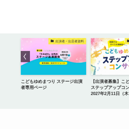
域バンド）
出演者・出店者資料
動がスタ
こどもゆめまつり ステージ出演
【出演者募集】こ
者専用ページ
ステップアップコン
2027年2月11日
100年会館 中ホー