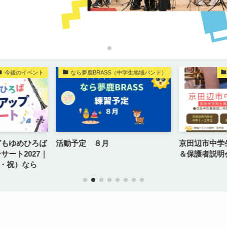
今後のイベント
なら夢鹿BRASS（中学生地域バンド）
どもゆめひろば
活動予定 ８月
京田辺市中学
サート2027｜
＆保護者説明
（木・祝）なら
ル