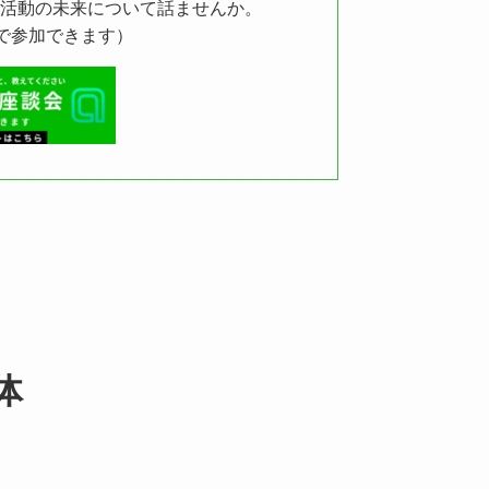
部活動の未来について話ませんか。
名で参加できます）
体