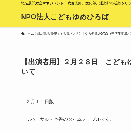
地域展開総合マネジメント 吹奏楽部、文化部、運動部の活動をサ
NPO法人こどもゆめひろば
ホーム
部活動地域移行（地域バンド）
なら夢鹿BRASS（中学生地域
【出演者用】２月２８日 こども
いて
２月１１日版
リハーサル・本番のタイムテーブルです。