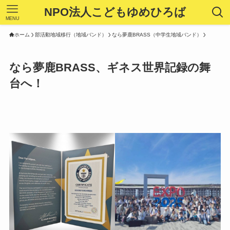
NPO法人こどもゆめひろば
MENU
ホーム
部活動地域移行（地域バンド）
なら夢鹿BRASS（中学生地域バンド）
なら夢鹿BRASS、ギネス世界記録の舞
台へ！