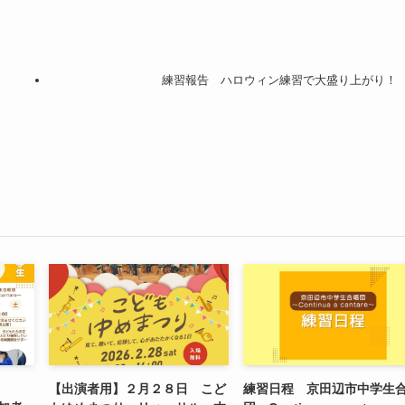
練習報告 ハロウィン練習で大盛り上がり！
【出演者用】２月２８日 こど
練習日程 京田辺市中学生