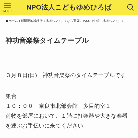
NPO法人こどもゆめひろば
MENU
ホーム
部活動地域移行（地域バンド）
なら夢鹿BRASS（中学生地域バンド）
神功音楽祭タイムテーブル
３月８日(日) 神功音楽祭のタイムテーブルです
集合
１０：００ 奈良市北部会館 多目的室１
荷物を部屋において、１階に打楽器や大きな楽器
を運ぶお手伝いに来てください。