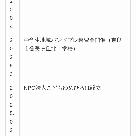
2
5.
0
4
2
中学生地域バンドプレ練習会開催（奈良
0
市登美ヶ丘北中学校）
2
5.
3
2
NPO法人こどもゆめひろば設立
0
2
5.
0
3