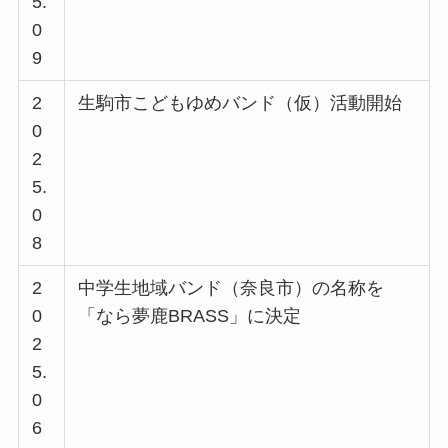
5.
0
9
2
生駒市こどもゆめバンド（仮）活動開始
0
2
5.
0
8
2
中学生地域バンド（奈良市）の名称を
0
「なら夢鹿BRASS」に決定
2
5.
0
6