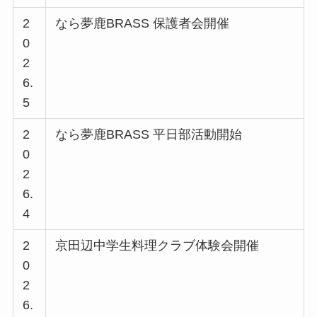
2
なら夢鹿BRASS 保護者会開催
0
2
6.
5
2
なら夢鹿BRASS 平日部活動開始
0
2
6.
4
2
京田辺中学生料理クラブ体験会開催
0
2
6.