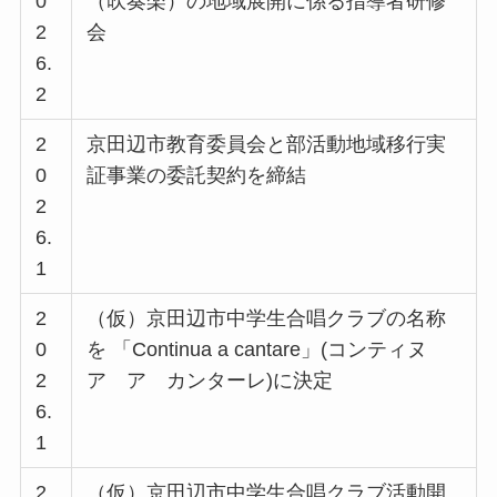
0
（吹奏楽）の地域展開に係る指導者研修
2
会
6.
2
2
京田辺市教育委員会と部活動地域移行実
0
証事業の委託契約を締結
2
6.
1
2
（仮）京田辺市中学生合唱クラブの名称
0
を 「Continua a cantare」(コンティヌ
2
ア ア カンターレ)に決定
6.
1
2
（仮）京田辺市中学生合唱クラブ活動開