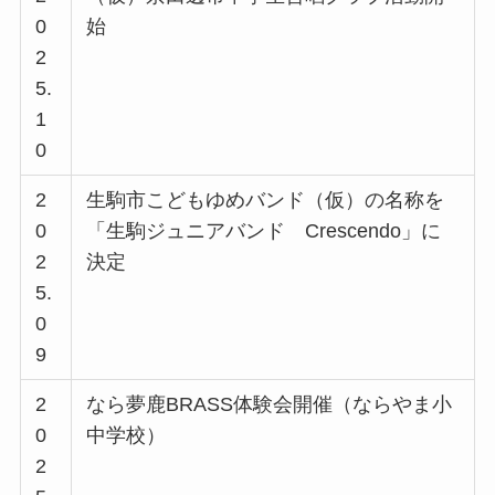
0
始
2
5.
1
0
2
生駒市こどもゆめバンド（仮）の名称を
0
「生駒ジュニアバンド Crescendo」に
2
決定
5.
0
9
2
なら夢鹿BRASS体験会開催（ならやま小
0
中学校）
2