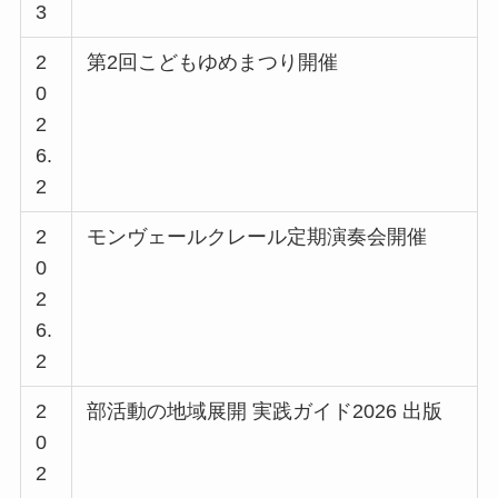
3
2
第2回こどもゆめまつり開催
0
2
6.
2
2
モンヴェールクレール定期演奏会開催
0
2
6.
2
2
部活動の地域展開 実践ガイド2026 出版
0
2