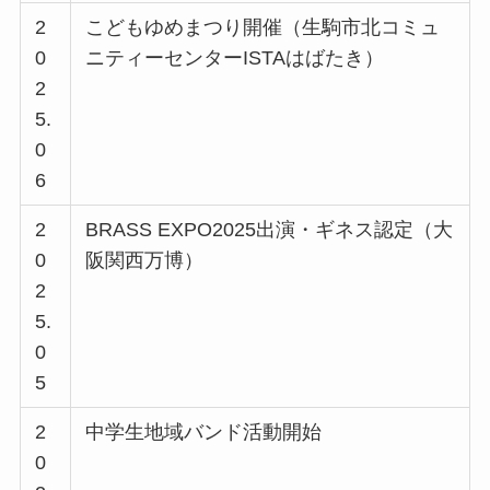
2
こどもゆめまつり開催（生駒市北コミュ
0
ニティーセンターISTAはばたき）
2
5.
0
6
2
BRASS EXPO2025出演・ギネス認定（大
0
阪関西万博）
2
5.
0
5
2
中学生地域バンド活動開始
0