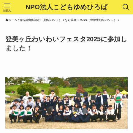
NPO法人こどもゆめひろば
MENU
ホーム
部活動地域移行（地域バンド）
なら夢鹿BRASS（中学生地域バンド）
登美ヶ丘わいわいフェスタ2025に参加し
ました！